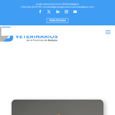
Avda. Santa Marina 9, 06005 Badajoz
(+34) 924 23 07 39
I colvetba@colegioveterinariosbadajoz.com
ZONA PRIVADA