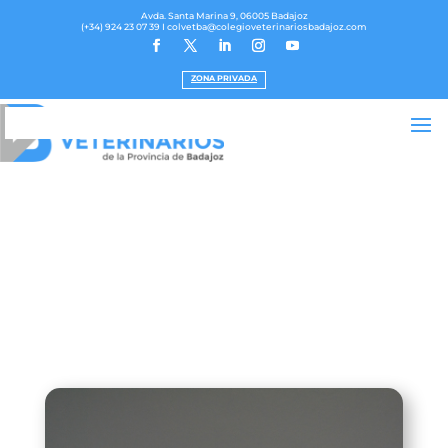
Avda. Santa Marina 9, 06005 Badajoz
(+34) 924 23 07 39
I colvetba@colegioveterinariosbadajoz.com
ZONA PRIVADA